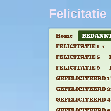
Ga
Felicitatie
direct
naar
de
Home
BEDANKT
hoofdinhoud
FELICITATIE 1
FELICITATIE 5
FELICITATIE 9
GEFELICITEERD 1 
GEFELICITEERD 21
GEFELICITEERD 41
GEFELICITEERD 61