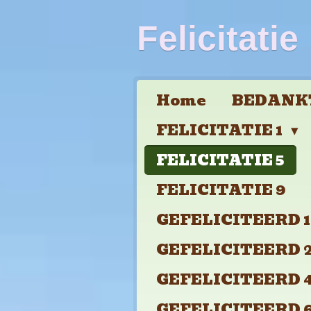
Ga
Felicitatie
direct
naar
de
Home
BEDANKT
hoofdinhoud
FELICITATIE 1
FELICITATIE 5
FELICITATIE 9
GEFELICITEERD 1
GEFELICITEERD 2
GEFELICITEERD 4
GEFELICITEERD 6