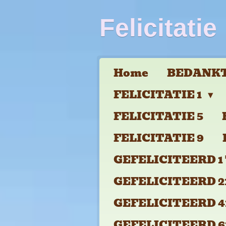
Ga
Felicitatie
direct
naar
de
Home
BEDANKT
hoofdinhoud
FELICITATIE 1
FELICITATIE 5
FELICITATIE 9
GEFELICITEERD 1 
GEFELICITEERD 21
GEFELICITEERD 41
GEFELICITEERD 61